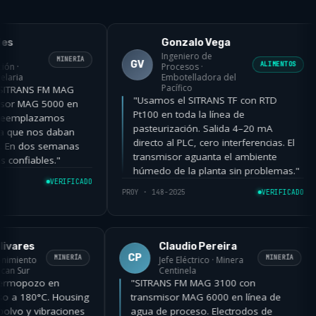
Gonzalo Vega
Ingeniero de
MINERÍA
GV
ALIMENTOS
Procesos ·
Embotelladora del
Pacífico
RANS FM MAG
"Usamos el SITRANS TF con RTD
MAG 5000 en
Pt100 en toda la línea de
mplazamos
pasteurización. Salida 4–20 mA
e nos daban
directo al PLC, cero interferencias. El
 dos semanas
transmisor aguanta el ambiente
iables."
húmedo de la planta sin problemas."
VERIFICADO
PROY · 148-2025
VERIFICADO
P
cio Olivares
Claudio Pereira
CP
MINERÍA
MINERÍ
e Mantenimiento
Jefe Eléctrico · Minera
o American Sur
Centinela
 con termopozo en
"SITRANS FM MAG 3100 con
 proceso a 180°C. Housing
transmisor MAG 6000 en línea de
ando polvo y vibraciones
agua de proceso. Electrodos de