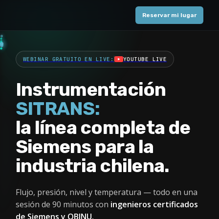
Reservar mi lugar
WEBINAR GRATUITO EN LIVE:
YOUTUBE LIVE
Instrumentación
SITRANS:
la
línea
completa
de
Siemens
para
la
industria
chilena.
Flujo, presión, nivel y temperatura — todo en una
sesión de 90 minutos con
ingenieros certificados
de Siemens y OBINU.