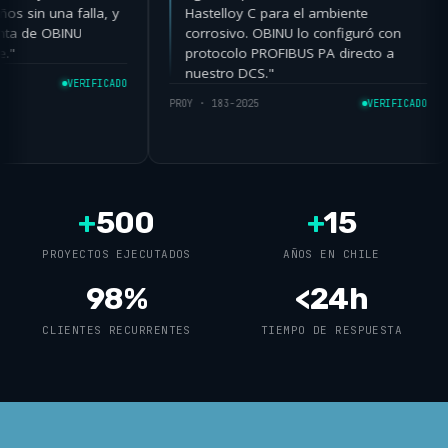
Dos años sin una falla, y
Hastelloy C para el ambiente
postventa de OBINU
corrosivo. OBINU lo configuró con
onible."
protocolo PROFIBUS PA directo a
nuestro DCS."
VERIFICADO
PROY · 183-2025
VERIFIC
+
500
+
15
PROYECTOS EJECUTADOS
AÑOS EN CHILE
98%
<24h
CLIENTES RECURRENTES
TIEMPO DE RESPUESTA