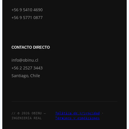
+56 9 5410 4690
+56 9 5771 0877
CONTACTO DIRECTO
info@obinu.cl
+56 2 2527 3443
Santiago, Chile
// © 2026 OBINU —
Política de privacidad
·
INGENIERÍA REAL
Términos y condiciones