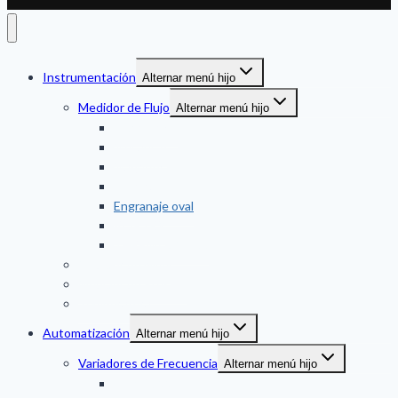
Instrumentación
Alternar menú hijo
Medidor de Flujo
Alternar menú hijo
Ultrasonico
Mecanico
Magnetico
Turbina
Engranaje oval
VORTEX
THERMAL MASS
Medidor de Nivel
Medidor de Presion
Temperatura
Automatización
Alternar menú hijo
Variadores de Frecuencia
Alternar menú hijo
DANFOSS