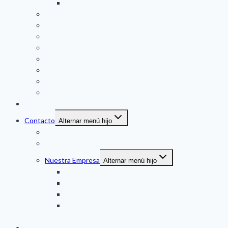
VACON
Partidores Suaves (SS)
Controladores Plc
Pantalla Tactil (HMI)
Fuentes de Poder
Controladores a Panel
Indicadores a Panel
Sensores
Duplicador de Señal / Conversores
Soluciones técnicas
Contacto
Alternar menú hijo
Servicio al Cliente
Contacta con Vendedor
Nuestra Empresa
Alternar menú hijo
Marcas
Recursos
Certificación Danfoss: Partner Integrador VLT
Certificación Siemens: Distribuidor
Instrumentación
Tu Cotización