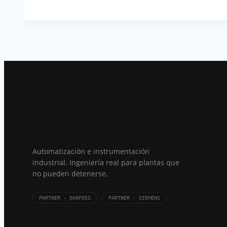
Automatización e instrumentación
industrial. Ingeniería real para plantas que
no pueden detenerse.
PARTNER · DANFOSS
PARTNER · SIEMENS