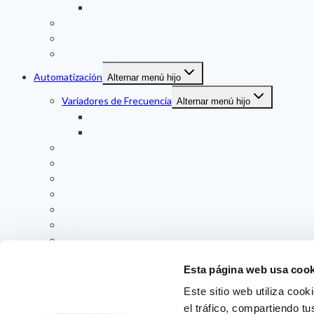
THERMAL MASS
Medidor de Nivel
Medidor de Presion
Temperatura
Automatización
Alternar menú hijo
Variadores de Frecuencia
Alternar menú hijo
DANFOSS
VACON
Partidores Suaves (SS)
Controladores Plc
Pantalla Tactil (HMI)
Fuentes de Poder
Controladores a Panel
Indicadores a Panel
Sensores
Duplicador de Señal / Conversores
Esta página web usa cook
Soluciones técnicas
Este sitio web utiliza cook
Contacto
Alternar menú hijo
el tráfico, compartiendo t
Servicio al Cliente