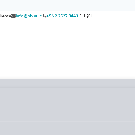
🇨🇱
cliente
info@obinu.cl
+56 2 2527 3443
CL