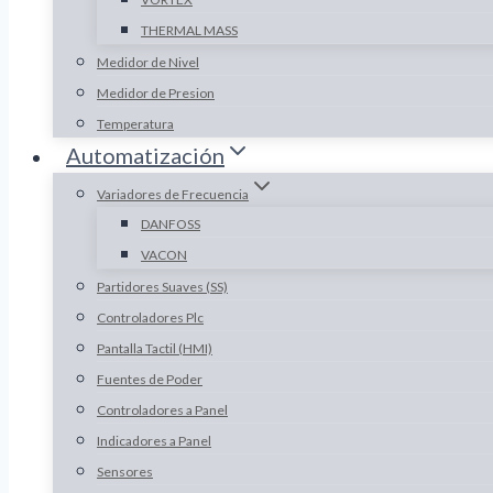
THERMAL MASS
Medidor de Nivel
Medidor de Presion
Temperatura
Automatización
Variadores de Frecuencia
DANFOSS
VACON
Partidores Suaves (SS)
Controladores Plc
Pantalla Tactil (HMI)
Fuentes de Poder
Controladores a Panel
Indicadores a Panel
Sensores