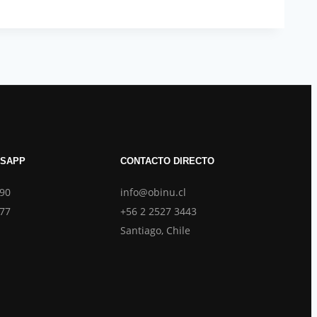
TSAPP
CONTACTO DIRECTO
690
info@obinu.cl
877
+56 2 2527 3443
Santiago, Chile