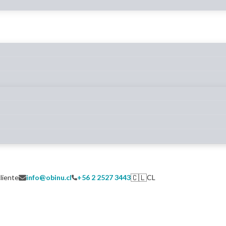
🇨🇱
cliente
info@obinu.cl
+56 2 2527 3443
CL