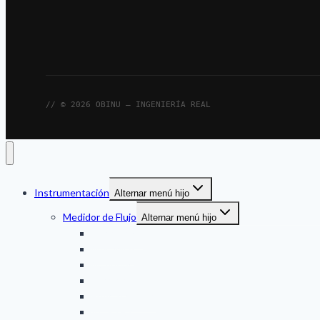
// © 2026 OBINU — INGENIERÍA REAL
Instrumentación
Alternar menú hijo
Medidor de Flujo
Alternar menú hijo
Ultrasonico
Mecanico
Magnetico
Turbina
Engranaje oval
VORTEX