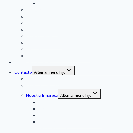
VACON
Partidores Suaves (SS)
Controladores Plc
Pantalla Tactil (HMI)
Fuentes de Poder
Controladores a Panel
Indicadores a Panel
Sensores
Duplicador de Señal / Conversores
Soluciones técnicas
Contacto
Alternar menú hijo
Servicio al Cliente
Contacta con Vendedor
Nuestra Empresa
Alternar menú hijo
Marcas
Recursos
Certificación Danfoss: Partner Integrador VLT
Certificación Siemens: Distribuidor
Instrumentación