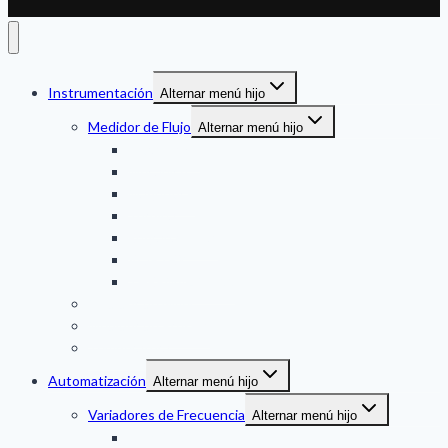
Instrumentación
Alternar menú hijo
Medidor de Flujo
Alternar menú hijo
Ultrasonico
Mecanico
Magnetico
Turbina
Engranaje oval
VORTEX
THERMAL MASS
Medidor de Nivel
Medidor de Presion
Temperatura
Automatización
Alternar menú hijo
Variadores de Frecuencia
Alternar menú hijo
DANFOSS