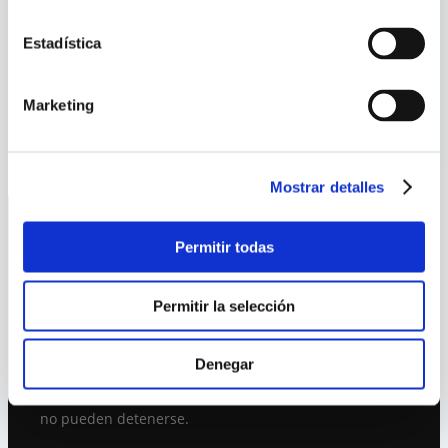
fábrica
, sin necesidad de módulo adicional.
Ofrece control vectorial sin sensor (SVC),
Estadística
0.37-22 kW y comunicación directa con PLC,
HMI o SCADA. Obinu es distribuidor oficial
Marketing
Danfoss en Chile.
Mostrar detalles
Permitir todas
Permitir la selección
Denegar
Automatización e instrumentación
industrial. Ingeniería real para plantas que
no pueden detenerse.