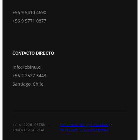
+56 9 5410 4690
+56 9 5771 0877
CONTACTO DIRECTO
info@obinu.cl
+56 2 2527 3443
Santiago, Chile
// © 2026 OBINU —
Política de privacidad
·
INGENIERÍA REAL
Términos y condiciones