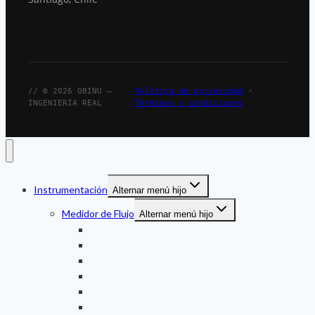
// © 2026 OBINU —
Política de privacidad
·
INGENIERÍA REAL
Términos y condiciones
Instrumentación
Alternar menú hijo
Medidor de Flujo
Alternar menú hijo
Ultrasonico
Mecanico
Magnetico
Turbina
Engranaje oval
VORTEX