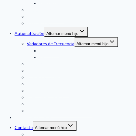
THERMAL MASS
Medidor de Nivel
Medidor de Presion
Temperatura
Automatización
Alternar menú hijo
Variadores de Frecuencia
Alternar menú hijo
DANFOSS
VACON
Partidores Suaves (SS)
Controladores Plc
Pantalla Tactil (HMI)
Fuentes de Poder
Controladores a Panel
Indicadores a Panel
Sensores
Duplicador de Señal / Conversores
Soluciones técnicas
Contacto
Alternar menú hijo
Servicio al Cliente