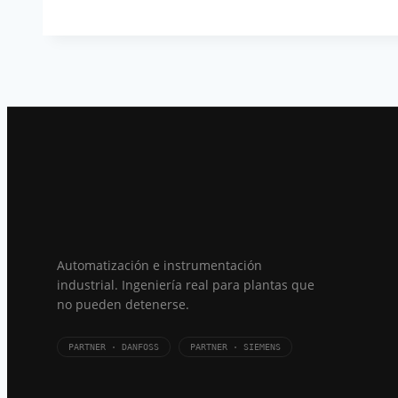
Automatización e instrumentación
industrial. Ingeniería real para plantas que
no pueden detenerse.
PARTNER · DANFOSS
PARTNER · SIEMENS