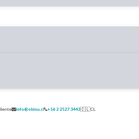
🇨🇱
cliente
info@obinu.cl
+56 2 2527 3443
CL