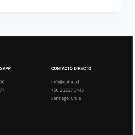
TSAPP
CONTACTO DIRECTO
690
info@obinu.cl
877
+56 2 2527 3443
Santiago, Chile