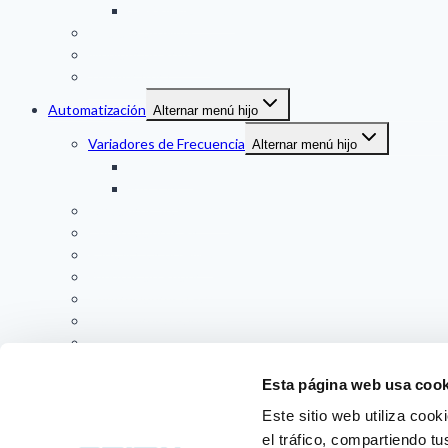
THERMAL MASS
Medidor de Nivel
Medidor de Presion
Temperatura
Automatización
Alternar menú hijo
Variadores de Frecuencia
Alternar menú hijo
DANFOSS
VACON
Partidores Suaves (SS)
Controladores Plc
Pantalla Tactil (HMI)
Fuentes de Poder
Controladores a Panel
Indicadores a Panel
Sensores
Duplicador de Señal / Conversores
Esta página web usa cook
Soluciones técnicas
Este sitio web utiliza cook
Contacto
Alternar menú hijo
el tráfico, compartiendo t
Servicio al Cliente