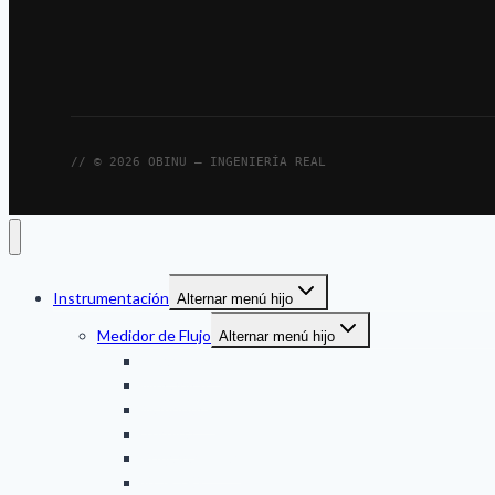
// © 2026 OBINU — INGENIERÍA REAL
Instrumentación
Alternar menú hijo
Medidor de Flujo
Alternar menú hijo
Ultrasonico
Mecanico
Magnetico
Turbina
Engranaje oval
VORTEX