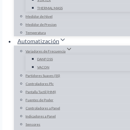
THERMAL MASS
Medidor de Nivel
Medidor de Presion
Temperatura
Automatización
Variadores de Frecuencia
DANFOSS
VACON
Partidores Suaves (SS)
Controladores Plc
Pantalla Tactil (HMI)
Fuentes de Poder
Controladores a Panel
Indicadores a Panel
Sensores