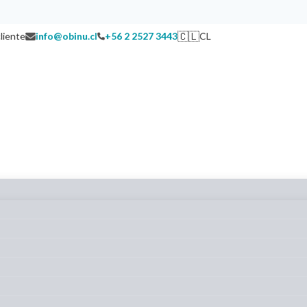
🇨🇱
cliente
info@obinu.cl
+56 2 2527 3443
CL