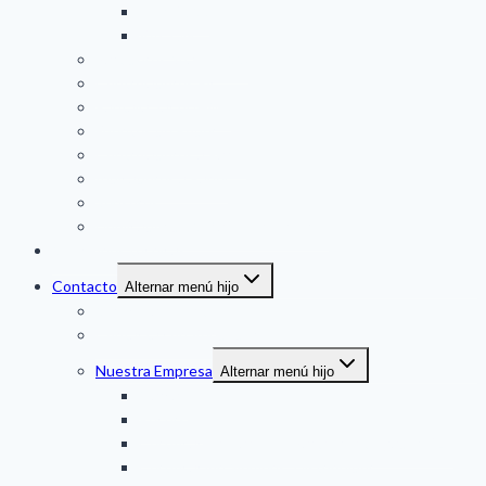
DANFOSS
VACON
Partidores Suaves (SS)
Controladores Plc
Pantalla Tactil (HMI)
Fuentes de Poder
Controladores a Panel
Indicadores a Panel
Sensores
Duplicador de Señal / Conversores
Soluciones técnicas
Contacto
Alternar menú hijo
Servicio al Cliente
Contacta con Vendedor
Nuestra Empresa
Alternar menú hijo
Marcas
Recursos
Certificación Danfoss: Partner Integrador VLT
Certificación Siemens: Distribuidor