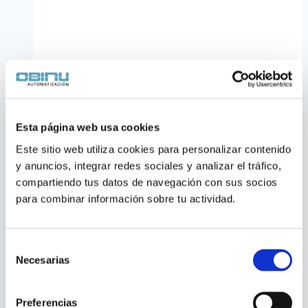
Esta página web usa cookies
Este sitio web utiliza cookies para personalizar contenido 
Variador de Frecuencia
y anuncios, integrar redes sociales y analizar el tráfico, 
compartiendo tus datos de navegación con sus socios 
Danfoss FC-202 Bombas de
para combinar información sobre tu actividad.
Agua
Selección
Necesarias
de
Variador de frecuencia
Danfoss VLT AQUA
consentimiento
Drive FC-202
, diseñado para bombas, riego y
Preferencias
sistemas de filtración de agua. Incluye control