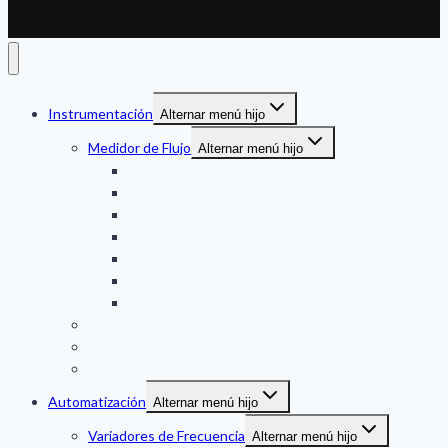
Instrumentación
Alternar menú hijo
Medidor de Flujo
Alternar menú hijo
Ultrasonico
Mecanico
Magnetico
Turbina
Engranaje oval
VORTEX
THERMAL MASS
Medidor de Nivel
Medidor de Presion
Temperatura
Automatización
Alternar menú hijo
Variadores de Frecuencia
Alternar menú hijo