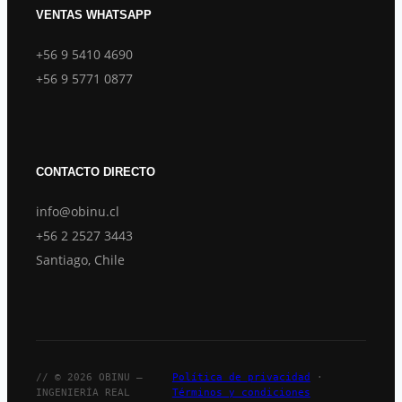
VENTAS WHATSAPP
+56 9 5410 4690
+56 9 5771 0877
CONTACTO DIRECTO
info@obinu.cl
+56 2 2527 3443
Santiago, Chile
// © 2026 OBINU —
Política de privacidad
·
INGENIERÍA REAL
Términos y condiciones