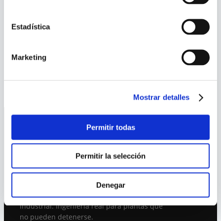
multibomba nativo, detección de
funcionamiento en seco y carcasas
Estadística
certificadas hasta IP66 para ambientes
húmedos o corrosivos. Obinu es distribuidor
Marketing
oficial Danfoss en Chile.
Mostrar detalles
Permitir todas
Permitir la selección
Denegar
Automatización e instrumentación
industrial. Ingeniería real para plantas que
no pueden detenerse.