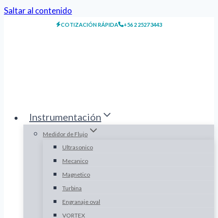
Saltar al contenido
COTIZACIÓN RÁPIDA
+56 2 2527 3443
Instrumentación
Medidor de Flujo
Ultrasonico
Mecanico
Magnetico
Turbina
Engranaje oval
VORTEX