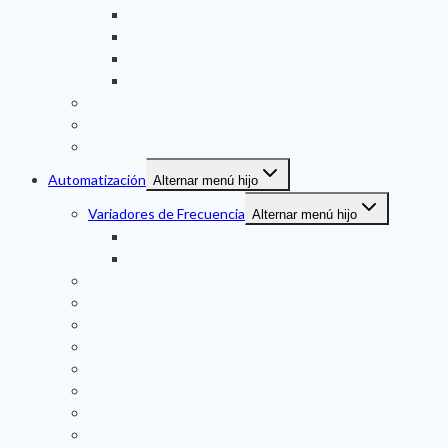
Turbina
Engranaje oval
VORTEX
THERMAL MASS
Medidor de Nivel
Medidor de Presion
Temperatura
Automatización
Alternar menú hijo
Variadores de Frecuencia
Alternar menú hijo
DANFOSS
VACON
Partidores Suaves (SS)
Controladores Plc
Pantalla Tactil (HMI)
Fuentes de Poder
Controladores a Panel
Indicadores a Panel
Sensores
Duplicador de Señal / Conversores