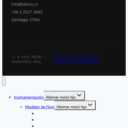
info@obinu.cl
+56 2 2527 3443
Santiago, Chile
// © 2026 OBINU —
Política de privacidad
·
INGENIERÍA REAL
Términos y condiciones
Instrumentación
Alternar menú hijo
Medidor de Flujo
Alternar menú hijo
Ultrasonico
Mecanico
Magnetico