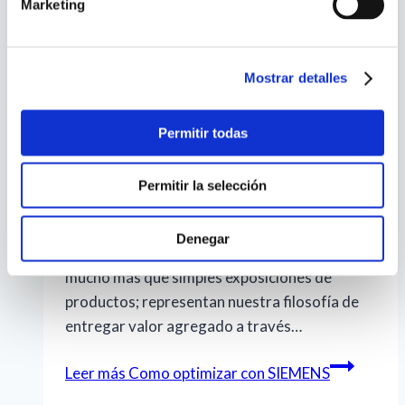
Marketing
Por
OBINU
16 de Octubre de 2025
1 de
Diciembre de 2025
Mostrar detalles
Recientemente, llevamos a cabo una exitosa
capacitación virtual sobre optimización de
procesos industriales con precisión y
Permitir todas
eficiencia, donde clientes y partners
conocieron cómo la instrumentación Siemens,
Permitir la selección
distribuida por Obinu, puede transformar
significativamente el rendimiento de sus
Denegar
operaciones. En Obinu, estos eventos son
mucho más que simples exposiciones de
productos; representan nuestra filosofía de
entregar valor agregado a través…
Leer más
Como optimizar con SIEMENS