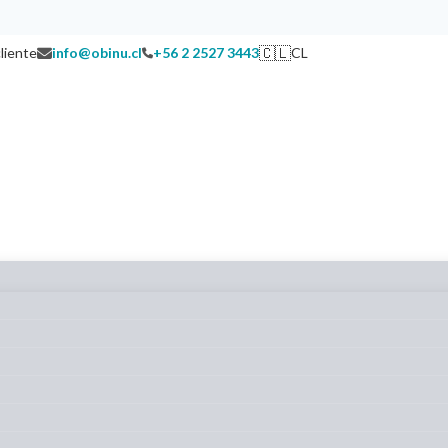
🇨🇱
cliente
info@obinu.cl
+56 2 2527 3443
CL