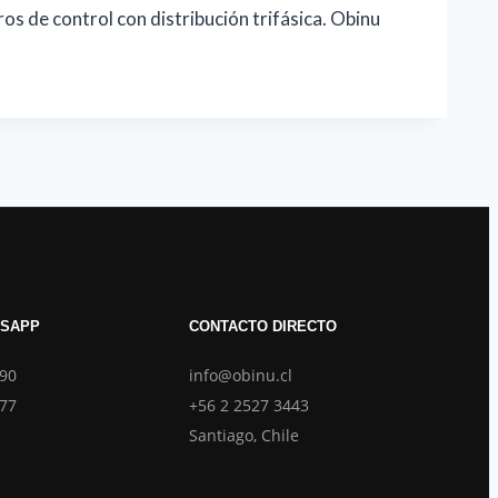
os de control con distribución trifásica. Obinu
TSAPP
CONTACTO DIRECTO
690
info@obinu.cl
877
+56 2 2527 3443
Santiago, Chile