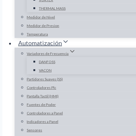
THERMAL MASS
Medidor de Nivel
Medidor de Presion
Temperatura
Automatización
Variadores de Frecuencia
DANFOSS
VACON
Partidores Suaves (SS)
Controladores Plc
Pantalla Tactil (HMI)
Fuentes de Poder
Controladores a Panel
Indicadores a Panel
Sensores