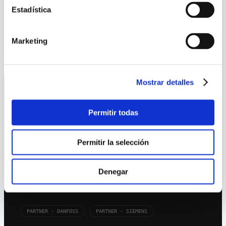
EtherNet/IP, Profinet I/O) y seguridad
Estadística
funcional STO. Obinu es distribuidor oficial en
Chile.
Marketing
Mostrar detalles
Permitir todas
Permitir la selección
Automatización e instrumentación
Denegar
industrial. Ingeniería real para plantas que
no pueden detenerse.
PARTNER · DANFOSS
PARTNER · SIEMENS