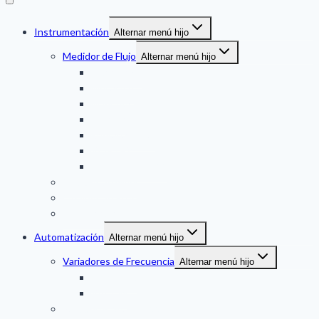
Instrumentación
Alternar menú hijo
Medidor de Flujo
Alternar menú hijo
Ultrasonico
Mecanico
Magnetico
Turbina
Engranaje oval
VORTEX
THERMAL MASS
Medidor de Nivel
Medidor de Presion
Temperatura
Automatización
Alternar menú hijo
Variadores de Frecuencia
Alternar menú hijo
DANFOSS
VACON
Partidores Suaves (SS)