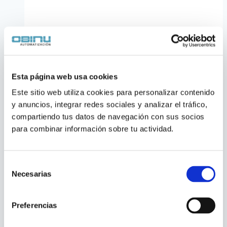
Esta página web usa cookies
Este sitio web utiliza cookies para personalizar contenido 
y anuncios, integrar redes sociales y analizar el tráfico, 
compartiendo tus datos de navegación con sus socios 
Variador de Frecuencia
para combinar información sobre tu actividad.
Vacon 100 Industrial
Selección
Necesarias
Variador de frecuencia
Vacon 100 Industrial
de
consentimiento
(marca del grupo Danfoss Drives), de
propósito general y alta potencia. Trae
Preferencias
Ethernet integrado de fábrica (Modbus TCP,