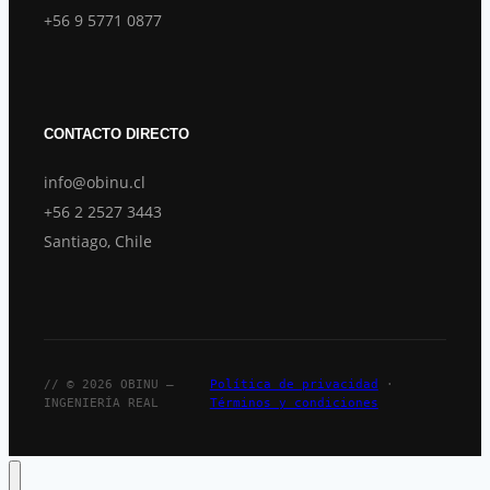
+56 9 5771 0877
CONTACTO DIRECTO
info@obinu.cl
+56 2 2527 3443
Santiago, Chile
// © 2026 OBINU —
Política de privacidad
·
INGENIERÍA REAL
Términos y condiciones