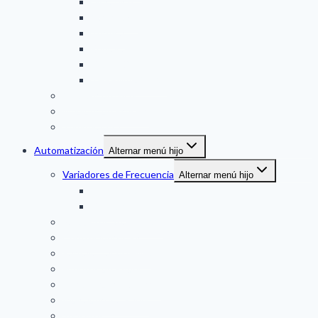
Mecanico
Magnetico
Turbina
Engranaje oval
VORTEX
THERMAL MASS
Medidor de Nivel
Medidor de Presion
Temperatura
Automatización
Alternar menú hijo
Variadores de Frecuencia
Alternar menú hijo
DANFOSS
VACON
Partidores Suaves (SS)
Controladores Plc
Pantalla Tactil (HMI)
Fuentes de Poder
Controladores a Panel
Indicadores a Panel
Sensores