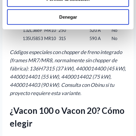
135N4092
MR9
160
310 A
No
136G7706
MR10
200
385 A
No
Denegar
135N8229
MR10
250
460 A
No
132L3869
MR10
250
520 A
No
135U5853
MR10
315
590 A
No
Códigos especiales con chopper de freno integrado
(frames MR7/MR8, normalmente sin chopper de
fábrica): 136H7315 (37 kW), 4400014400 (45 kW),
4400014401 (55 kW), 4400014402 (75 kW),
4400014403 (90 kW). Consulta con Obinu si tu
proyecto requiere esta variante.
¿Vacon 100 o Vacon 20? Cómo
elegir