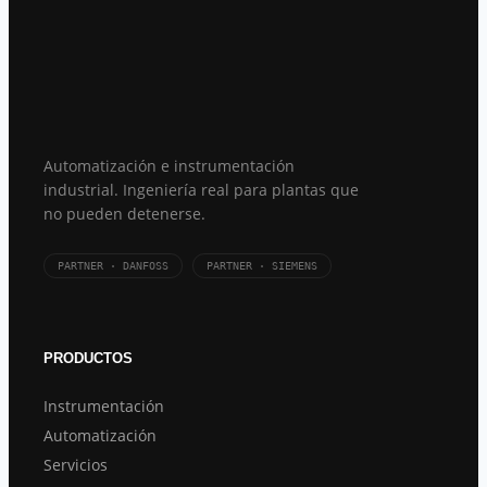
Automatización e instrumentación
industrial. Ingeniería real para plantas que
no pueden detenerse.
PARTNER · DANFOSS
PARTNER · SIEMENS
PRODUCTOS
Instrumentación
Automatización
Servicios