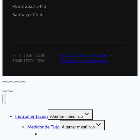
+56 2 2527 3443
Santiago, Chile
// © 2026 OBINU —
Política de privacidad
·
INGENIERÍA REAL
Términos y condiciones
Instrumentación
Alternar menú hijo
Medidor de Flujo
Alternar menú hijo
Ultrasonico