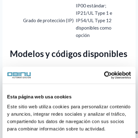
IP00 estándar;
IP21/UL Type 1 e
Grado de protección (IP)
IP54/UL Type 12
disponibles como
opción
Modelos y códigos disponibles
Obinu mantiene stock de la línea 380-500 VAC,
IP54, con parada de seguridad, display gráfico,
comunicación Profinet IO/EtherNet IP, contador de
energía y reloj en tiempo real:
Esta página web usa cookies
Este sitio web utiliza cookies para personalizar contenido 
Desliza la tabla hacia la derecha para ver todos los
y anuncios, integrar redes sociales y analizar el tráfico, 
datos →
compartiendo tus datos de navegación con sus socios 
para combinar información sobre tu actividad.
Código
Frame
Potencia (kW)
Corriente
Chopper de