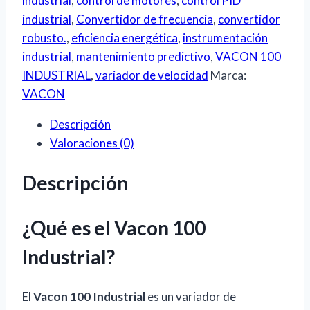
industrial
,
control de motores
,
control PID
industrial
,
Convertidor de frecuencia
,
convertidor
robusto.
,
eficiencia energética
,
instrumentación
industrial
,
mantenimiento predictivo
,
VACON 100
INDUSTRIAL
,
variador de velocidad
Marca:
VACON
Descripción
Valoraciones (0)
Descripción
¿Qué es el Vacon 100
Industrial?
El
Vacon 100 Industrial
es un variador de