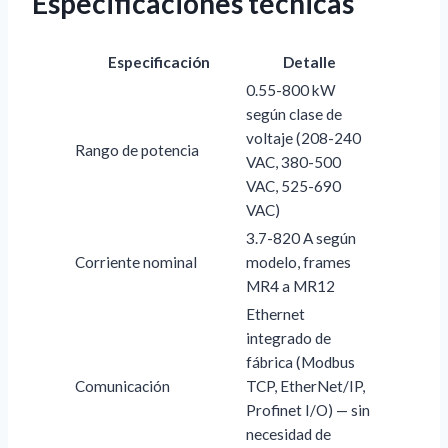
Especificaciones técnicas
Especificación
Detalle
0.55-800 kW
según clase de
voltaje (208-240
Rango de potencia
VAC, 380-500
VAC, 525-690
VAC)
3.7-820 A según
Corriente nominal
modelo, frames
MR4 a MR12
Ethernet
integrado de
fábrica (Modbus
Comunicación
TCP, EtherNet/IP,
Profinet I/O) — sin
necesidad de