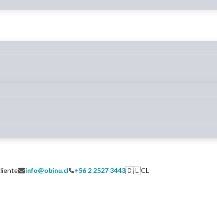
🇨🇱
cliente
info@obinu.cl
+56 2 2527 3443
CL