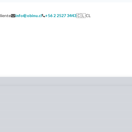
🇨🇱
cliente
info@obinu.cl
+56 2 2527 3443
CL