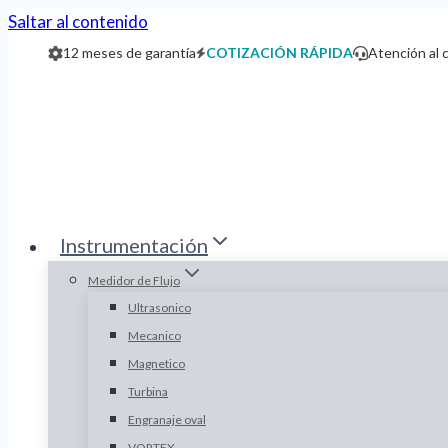
Saltar al contenido
12 meses de garantía
COTIZACIÓN RÁPIDA
Atención al 
Instrumentación
Medidor de Flujo
Ultrasonico
Mecanico
Magnetico
Turbina
Engranaje oval
VORTEX