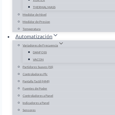
THERMAL MASS
Medidor de Nivel
Medidor de Presion
Temperatura
Automatización
Variadores de Frecuencia
DANFOSS
VACON
Partidores Suaves (SS)
Controladores Plc
Pantalla Tactil (HMI)
Fuentes de Poder
Controladores a Panel
Indicadores a Panel
Sensores