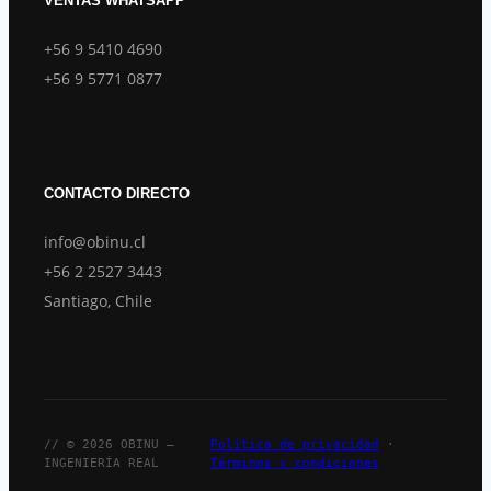
VENTAS WHATSAPP
+56 9 5410 4690
+56 9 5771 0877
CONTACTO DIRECTO
info@obinu.cl
+56 2 2527 3443
Santiago, Chile
// © 2026 OBINU —
Política de privacidad
·
INGENIERÍA REAL
Términos y condiciones