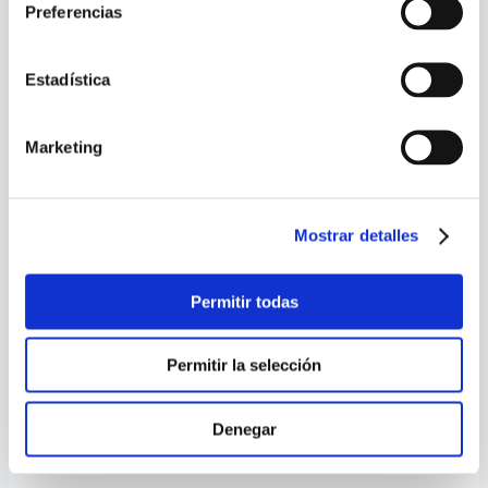
Preferencias
Estadística
Marketing
Mostrar detalles
Permitir todas
Medidor de flujo
Permitir la selección
Magnetico, DN100, C-
Rom (Linea Economica)
Denegar