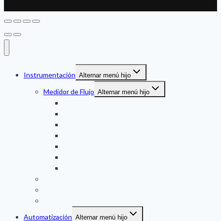
Instrumentación
Alternar menú hijo
Medidor de Flujo
Alternar menú hijo
Ultrasonico
Mecanico
Magnetico
Turbina
Engranaje oval
VORTEX
THERMAL MASS
Medidor de Nivel
Medidor de Presion
Temperatura
Automatización
Alternar menú hijo