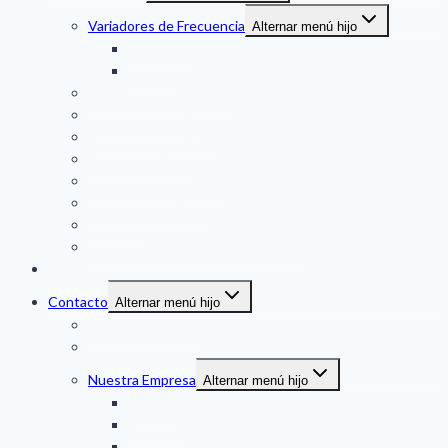
Variadores de Frecuencia
Alternar menú hijo
DANFOSS
VACON
Partidores Suaves (SS)
Controladores Plc
Pantalla Tactil (HMI)
Fuentes de Poder
Controladores a Panel
Indicadores a Panel
Sensores
Duplicador de Señal / Conversores
Soluciones técnicas
Contacto
Alternar menú hijo
Servicio al Cliente
Contacta con Vendedor
Nuestra Empresa
Alternar menú hijo
Marcas
Recursos
Certificación Danfoss: Partner Integrador VLT