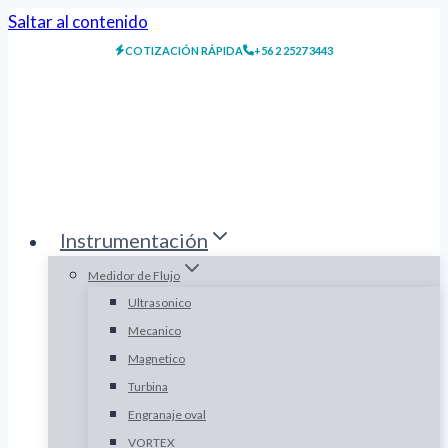
Saltar al contenido
COTIZACIÓN RÁPIDA
+56 2 2527 3443
Instrumentación
Medidor de Flujo
Ultrasonico
Mecanico
Magnetico
Turbina
Engranaje oval
VORTEX